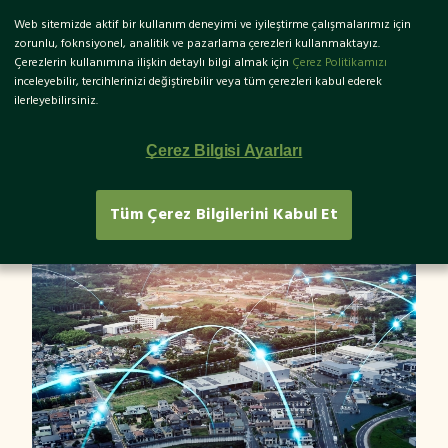
Web sitemizde aktif bir kullanım deneyimi ve iyileştirme çalışmalarımız için
EN
zorunlu, foknsiyonel, analitik ve pazarlama çerezleri kullanmaktayız.
Çerezlerin kullanımına ilişkin detaylı bilgi almak için
Çerez Politikamızı
inceleyebilir, tercihlerinizi değiştirebilir veya tüm çerezleri kabul ederek
ilerleyebilirsiniz.
Akıllı Şehir Teknolojileri ile
Çerez Bilgisi Ayarları
Sürdürülebilir Yaşam
Tüm Çerez Bilgilerini Kabul Et