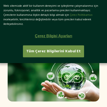
Web sitemizde aktif bir kullanım deneyimi ve iyileştirme çalışmalarımız için
EN
zorunlu, foknsiyonel, analitik ve pazarlama çerezleri kullanmaktayız.
Çerezlerin kullanımına ilişkin detaylı bilgi almak için
Çerez Politikamızı
inceleyebilir, tercihlerinizi değiştirebilir veya tüm çerezleri kabul ederek
ilerleyebilirsiniz.
Döngüsel Ekonomi Nedir?
Çerez Bilgisi Ayarları
Tüm Çerez Bilgilerini Kabul Et