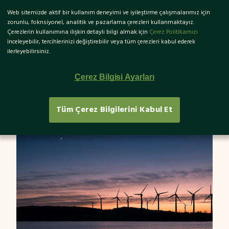
Web sitemizde aktif bir kullanım deneyimi ve iyileştirme çalışmalarımız için
EN
zorunlu, foknsiyonel, analitik ve pazarlama çerezleri kullanmaktayız.
Çerezlerin kullanımına ilişkin detaylı bilgi almak için
Çerez Politikamızı
inceleyebilir, tercihlerinizi değiştirebilir veya tüm çerezleri kabul ederek
ilerleyebilirsiniz.
Dünya %100 Yenı̇lenebı̇lı̇r
Çerez Bilgisi Ayarları
Enerjı̇ye Hazır Mı?
Tüm Çerez Bilgilerini Kabul Et