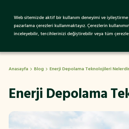
Web sitemizde aktif bir kullanım deneyimi ve iyileştirme ç
SENTRUM Hakkında
Sürd
pazarlama çerezleri kullanmaktayız. Çerezlerin kullanımına
inceleyebilir, tercihlerinizi değiştirebilir veya tüm çerezler
Anasayfa
Blog
Enerji Depolama Teknolojileri Nelerdi
Enerji Depolama Tek