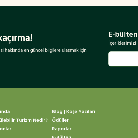
E-bülten
 kaçırma!
İçeriklerimiz
i hakkında en güncel bilgilere ulaşmak için
ında
Blog | Köşe Yazıları
ülebilir Turizm Nedir?
Ödüller
yonlar
Raporlar
E-Bülten