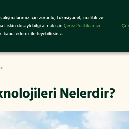
Yeşil ve
alışmalarımız için zorunlu, foknsiyonel, analitik ve
ürülebilir Turizm
Yeşil Destinasyonlar
Yeşil Fiki
 ilişkin detaylı bilgi almak için
Çerez Politikamızı
Çer
Nedir?
i kabul ederek ilerleyebilirsiniz.
r?
nolojileri Nelerdir?