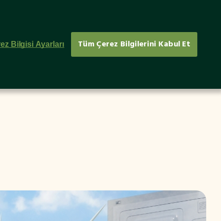
rler
E-Bülten
EN
Tüm Çerez Bilgilerini Kabul Et
ez Bilgisi Ayarları