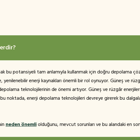
erdir?
ancak bu potansiyeli tam anlamıyla kullanmak için doğru depolama çöz
ilenebilir enerji kaynakları önemli bir rol oynuyor. Güneş ve rüzgâr
i depolama teknolojilerinin de önemi artıyor. Güneş ve rüzgâr enerjile
te bu noktada, enerji depolama teknolojileri devreye girerek bu dalgala
nin
neden önemli
olduğunu, mevcut sorunları ve bu alandaki en son 