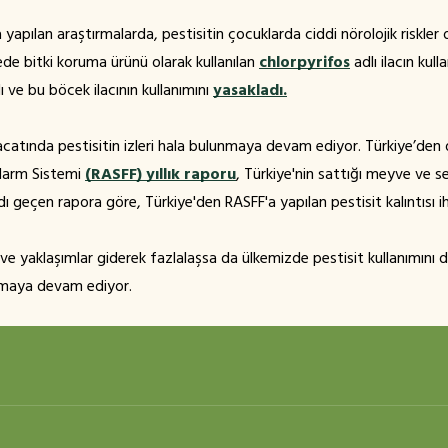
 yapılan araştırmalarda, pestisitin çocuklarda ciddi nörolojik riskle
ede bitki koruma ürünü olarak kullanılan
chlorpyrifos
adlı ilacın kull
dı ve bu böcek ilacının kullanımını
yasakladı.
catında pestisitin izleri hala bulunmaya devam ediyor. Türkiye’den d
Alarm Sistemi
(RASFF) yıllık raporu
, Türkiye'nin sattığı meyve ve s
dı geçen rapora göre, Türkiye'den RASFF'a yapılan pestisit kalıntısı ih
e yaklaşımlar giderek fazlalaşsa da ülkemizde pestisit kullanımını 
rmaya devam ediyor.
ek, kontrol altına almak ya da zararlarını azaltmak için kullanılan m