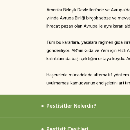
Amerika Birleşik Devletleri’nde ve Avrupa'da
yılında Avrupa Birliği birçok sebze ve meyv
ihracat pazarı olan Avrupa ile aynı kararı al
Tüm bu kararlara, yasalara rağmen gıda ihra
gönderiliyor. AB'nin Gıda ve Yem için Hızlı 
kalıntılarında başı çektiğini ortaya koydu. A
Haşerelerle mücadelede alternatif yöntem v
uyulmaması kamuoyunun endişelerini arttı
Pestisitler Nelerdir?
Pestisit Çeşitleri
Pestisitler; zararlı organizmaları engellem