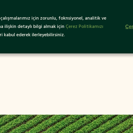
Yeşil ve
alışmalarımız için zorunlu, foknsiyonel, analitik ve
ürülebilir Turizm
Yeşil Destinasyonlar
Yeşil Fiki
 ilişkin detaylı bilgi almak için
Çerez Politikamızı
Çer
Nedir?
i kabul ederek ilerleyebilirsiniz.