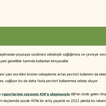
nlaşılmadan piyasaya sürülmesi sebebiyle sağlığımıza ve çevreye verdi
yani genellikle tarımda kullanılan kimyasallar.
rın yanı sıra iklim krizinin sebeplerine artan pestisit kullanımı da eklen
ını, sağlıyor bu da daha fazla pestisit kullanımına sebep oluyor.
tı
raporlarının sayısının 430'a ulaşmasıyla
AB'nin önde gelen itha
rım ilaçlarında yüzde 40'lık bir artış yaşandı ve 2022 yılında bu raka