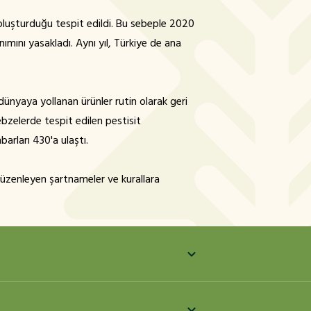
r oluşturduğu tespit edildi. Bu sebeple 2020
anımını yasakladı. Aynı yıl, Türkiye de ana
ünyaya yollanan ürünler rutin olarak geri
ebzelerde tespit edilen pestisit
barları 430'a ulaştı.
düzenleyen şartnameler ve kurallara
adde ya da maddelerden oluşan kimyasal