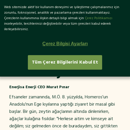
Web sitemizde aktif bir kullanım deneyimi ve iyileştirme çalışmalarımız için
EN
zorunlu, foknsiyonel, analitik ve pazarlama çerezleri kullanmaktayız.
Çerezlerin kullanımına ilişkin detaylı bilgi almak için
Çerez Politikamızı
inceleyebilir, tercihlerinizi değiştirebilir veya tüm çerezleri kabul ederek
ilerleyebilirsiniz.
Zeytin ağaçlarının
Çerez Bilgisi Ayarları
gölgesinde bir yeşil
Tüm Çerez Bilgilerini Kabul Et
destinasyon
Enerjisa Enerji CEO Murat Pınar
Efsaneler zamanında, M.Ö. 8. yüzyılda, Homeros'un
Anadolu'nun Ege kıyılarına yaptığı ziyaret bir masal gibi
başlar. Bir gün, zeytin ağaçlarının altında dinlenirken,
ağaçlar kulağına fısıldar: "Herkese aitim ve kimseye ait
değilim; siz gelmeden önce de buradaydım, siz gittikten