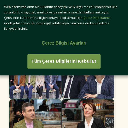
Web sitemizde aktif bir kullanım deneyimi ve iyileştirme çalışmalarımız için
EN
zorunlu, foknsiyonel, analitik ve pazarlama çerezleri kullanmaktayız.
Çerezlerin kullanımına ilişkin detaylı bilgi almak için
Çerez Politikamızı
inceleyebilir, tercihlerinizi değiştirebilir veya tüm çerezleri kabul ederek
ilerleyebilirsiniz.
Küçükköy Basın Gezisi
Çerez Bilgisi Ayarları
Tüm Çerez Bilgilerini Kabul Et